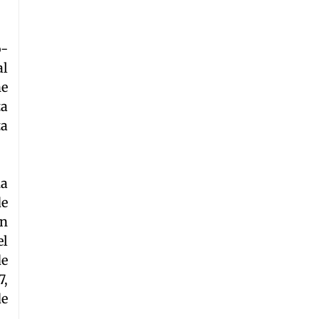
o-
al
ne
ta
ta
ua
de
en
el
de
7,
de