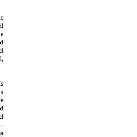
le
El
se
ad
el
l,
ís
os
de
ad
el
a-
la