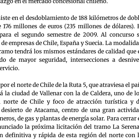
erazgo en el mercado concesional chileno.
iste en el desdoblamiento de 188 kilómetros de dob
 176 millones de euros (235 millones de dólares). 
o para el segundo semestre de 2009. Al concurso 
 de empresas de Chile, España y Suecia. La modalid
l tramo tendrá los mismos estándares de calidad que 
do de mayor seguridad, intersecciones a desnive
ervicio.
or el norte de Chile de la Ruta 5, que atraviesa el pa
rá la ciudad de Vallenar con la de Caldera, uno de l
 norte de Chile y foco de atracción turística y 
 desierto de Atacama, centro de una gran activid
ros, de gas y plantas de energía solar. Para cerrar 
nunciado la próxima licitación del tramo La Seren
 definitiva y rápida de esta región del norte con 