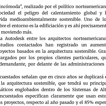
cómoda”, realizado por el político norteamerica
ciedad el peligro del calentamiento global y 
ida medioambientalmente sostenible. Uno de l
re el entorno es la edificiación y es ahí precisamen
án moviendo más.
ma Autodesk entre los arquitectos norteamerican
tudios contactados han registrado un aumen
oyectos basados en la arquitectura sostenible. Gr
argados por los propios clientes particulares, q
 demandante, por delante de las administraciones
ncuestados señalan que en cinco años se duplicará 
a arquitectura sostenible, que tendrá su princip
áticos englobados dentro de los Sistemas de Al
encuestados especifican claramente que usan est
s proyectos, respecto al año pasado y el 85% espe