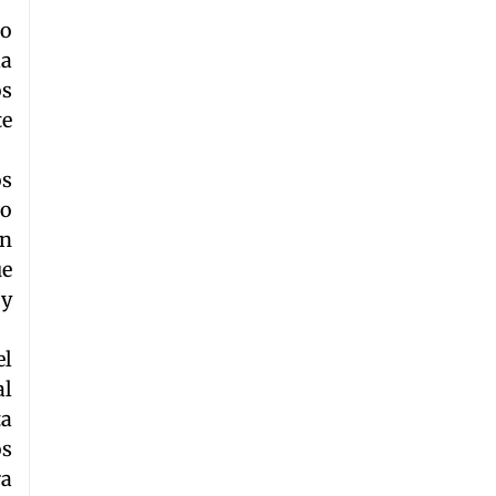
no
la
os
te
os
to
an
ue
 y
el
al
ta
os
ra