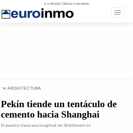
Ir a Versión Clásica o escritorio
Toggle n
ARQUITECTURA
Pekín tiende un tentáculo de
cemento hacia Shanghai
El puente tiene una longitud de 36 kilómetros