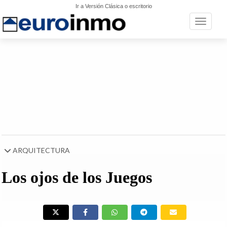
Ir a Versión Clásica o escritorio
Toggle n
ARQUITECTURA
Los ojos de los Juegos