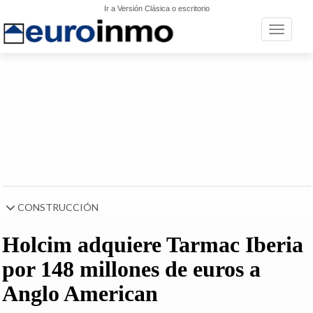
Ir a Versión Clásica o escritorio
Toggle n
CONSTRUCCIÓN
Holcim adquiere Tarmac Iberia
por 148 millones de euros a
Anglo American