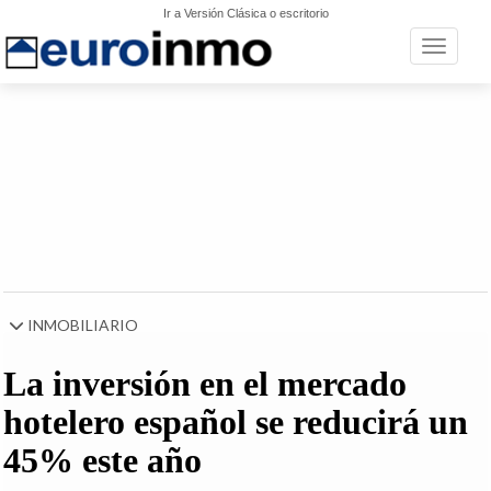
Ir a Versión Clásica o escritorio
Toggle n
INMOBILIARIO
La inversión en el mercado
hotelero español se reducirá un
45% este año