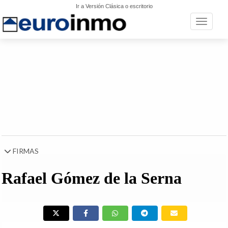
Ir a Versión Clásica o escritorio
Toggle n
FIRMAS
Rafael Gómez de la Serna