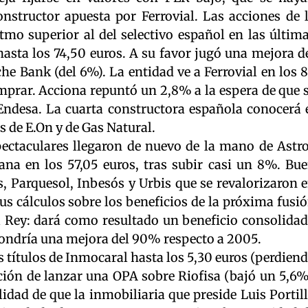
onstructor apuesta por Ferrovial. Las acciones de 
tmo superior al del selectivo español en las últim
hasta los 74,50 euros. A su favor jugó una mejora d
che Bank (del 6%). La entidad ve a Ferrovial en los 
mprar. Acciona repuntó un 2,8% a la espera de que 
Endesa. La cuarta constructora española conocerá 
s de E.On y de Gas Natural.
ectaculares llegaron de nuevo de la mano de Astr
na en los 57,05 euros, tras subir casi un 8%. Bu
s, Parquesol, Inbesós y Urbis que se revalorizaron 
us cálculos sobre los beneficios de la próxima fusi
 Rey: dará como resultado un beneficio consolida
upondría una mejora del 90% respecto a 2005.
os títulos de Inmocaral hasta los 5,30 euros (perdien
ción de lanzar una OPA sobre Riofisa (bajó un 5,6%
lidad de que la inmobiliaria que preside Luis Portil