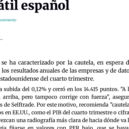
til español
ovimiento
se ha caracterizado por la cautela, en espera 
los resultados anuales de las empresas y de dat
tadounidense del cuarto trimestre.
 subida del 0,12% y cerró en los 14.415 puntos. "A 
ia arriba, pero tampoco corrige con fuerza", asegu
is de Selftrade. Por este motivo, recomienda "cautel
s en EE.UU., como el PIB del cuarto trimestre o cifr
frezcan una radiografía más clara de hacia dónde va 
eja fijarse en valores con PER bajo, que se hay