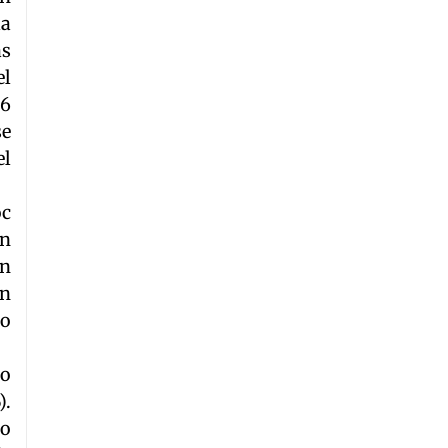
la
as
el
86
se
el
oc
en
en
ón
do
do
).
lo