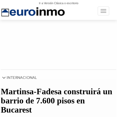
Ir a Versión Clásica o escritorio
Toggle n
INTERNACIONAL
Martinsa-Fadesa construirá un
barrio de 7.600 pisos en
Bucarest