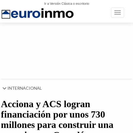
Ir a Versión Clásica o escritorio
Toggle n
INTERNACIONAL
Acciona y ACS logran
financiación por unos 730
millones para construir una