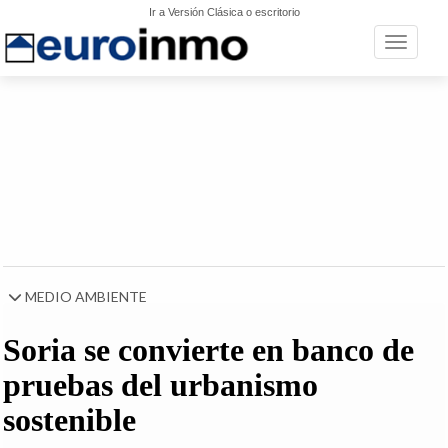
Ir a Versión Clásica o escritorio
Toggle n
MEDIO AMBIENTE
Soria se convierte en banco de
pruebas del urbanismo
sostenible