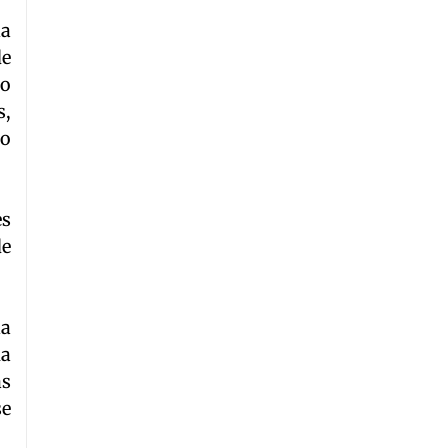
la
de
to
s,
mo
es
de
la
ma
as
se