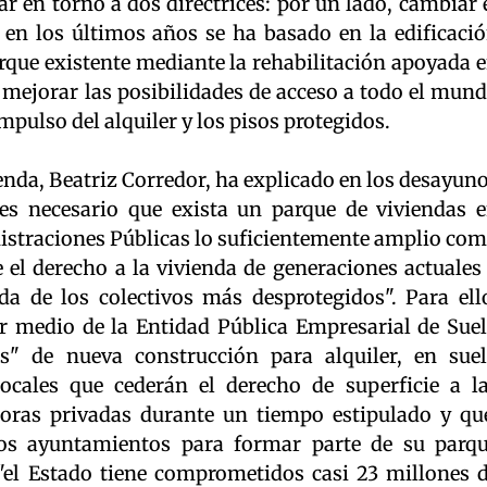
r en torno a dos directrices: por un lado, cambiar 
en los últimos años se ha basado en la edificaci
arque existente mediante la rehabilitación apoyada 
o, mejorar las posibilidades de acceso a todo el mun
mpulso del alquiler y los pisos protegidos.
ienda, Beatriz Corredor, ha explicado en los desayun
 necesario que exista un parque de viviendas 
nistraciones Públicas lo suficientemente amplio co
 el derecho a la vivienda de generaciones actuales
da de los colectivos más desprotegidos". Para ell
r medio de la Entidad Pública Empresarial de Sue
s" de nueva construcción para alquiler, en sue
ocales que cederán el derecho de superficie a l
oras privadas durante un tiempo estipulado y qu
 los ayuntamientos para formar parte de su parq
"el Estado tiene comprometidos casi 23 millones 