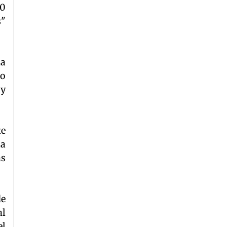
00
s"
ia
do
 y
te
la
as
de
al
el