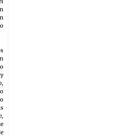
el
ón
en
do
os
en
mo
 y
o,
lo
lo
as
e,
ue
de