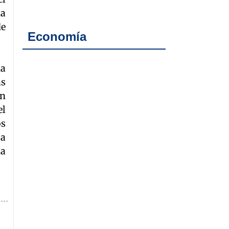
ia
de
Economía
ha
as
ón
el
os
 a
la