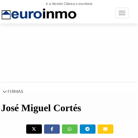
Ir a Versión Clásica o escritorio
Toggle n
FIRMAS
José Miguel Cortés