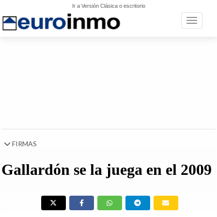
Ir a Versión Clásica o escritorio
Toggle n
FIRMAS
Gallardón se la juega en el 2009