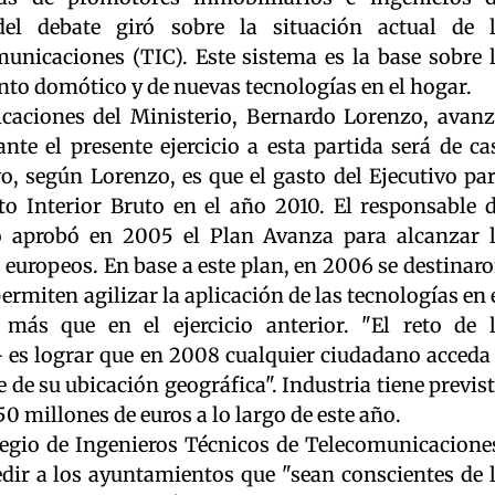
del debate giró sobre la situación actual de 
nicaciones (TIC). Este sistema es la base sobre 
nto domótico y de nuevas tecnologías en el hogar.
icaciones del Ministerio, Bernardo Lorenzo, avan
nte el presente ejercicio a esta partida será de ca
vo, según Lorenzo, es que el gasto del Ejecutivo pa
to Interior Bruto en el año 2010. El responsable 
no aprobó en 2005 el Plan Avanza para alcanzar 
s europeos. En base a este plan, en 2006 se destinar
ermiten agilizar la aplicación de las tecnologías en 
ás que en el ejercicio anterior. "El reto de 
es lograr que en 2008 cualquier ciudadano acceda
de su ubicación geográfica". Industria tiene previs
250 millones de euros a lo largo de este año.
legio de Ingenieros Técnicos de Telecomunicacione
dir a los ayuntamientos que "sean conscientes de 