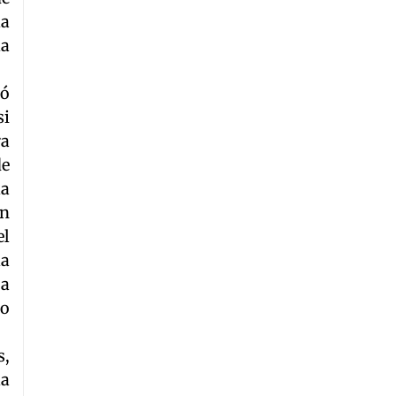
la
la
zó
si
ra
de
la
on
el
la
 a
to
s,
la