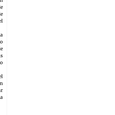
un
de
de
el
la
lo
de
as
co
el
on
ar
la