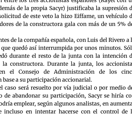
entre los tres accionistas españoles (Rayet con 
demás de la propia Sacyr) justificaba la supresión 
solicitud de este veto la hizo Eiffame, un vehículo 
adores de la constructora gala con más de un 5% d
ntes de la compañía española, con Luis del Rivero a 
 que quedó así interrumpida por unos minutos. Só
ó durante el resto de la junta con la intención 
 la constructora. Durante la junta, los accionist
en el Consejo de Administración de los cin
n base a su participación accionarial.
el caso será resuelto por vía judicial o por medio d
so de abandonar su participación, Sacyr se hiría c
odría emplear, según algunos analistas, en aument
 incluso en intentar hacerse con el control de 