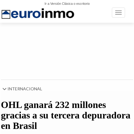
Ir a Versión Clásica o escritorio
Toggle n
INTERNACIONAL
OHL ganará 232 millones
gracias a su tercera depuradora
en Brasil