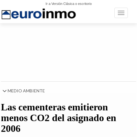
Ir a Versión Clásica o escritorio
Toggle n
MEDIO AMBIENTE
Las cementeras emitieron
menos CO2 del asignado en
2006