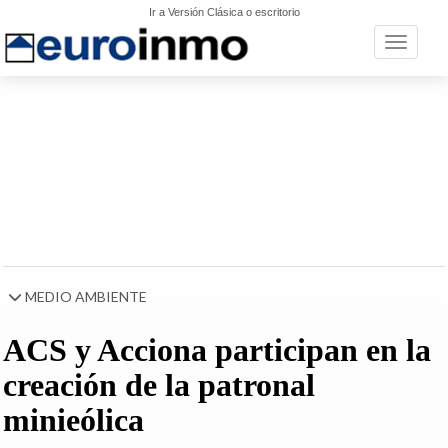
Ir a Versión Clásica o escritorio
Toggle n
MEDIO AMBIENTE
ACS y Acciona participan en la
creación de la patronal
minieólica