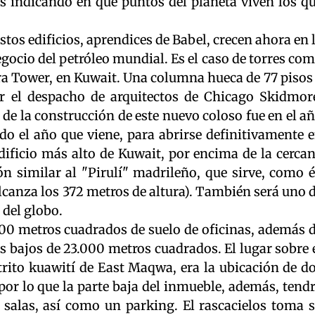
s indicando en qué puntos del planeta viven los q
tos edificios, aprendices de Babel, crecen ahora en 
egocio del petróleo mundial. Es el caso de torres co
ra Tower, en Kuwait. Una columna hueca de 77 pisos
r el despacho de arquitectos de Chicago Skidmor
 de la construcción de este nuevo coloso fue en el a
do el año que viene, para abrirse definitivamente 
dificio más alto de Kuwait, por encima de la cerca
n similar al "Pirulí" madrileño, que sirve, como é
alcanza los 372 metros de altura). También será uno 
 del globo.
00 metros cuadrados de suelo de oficinas, además 
us bajos de 23.000 metros cuadrados. El lugar sobre 
istrito kuawití de East Maqwa, era la ubicación de d
por lo que la parte baja del inmueble, además, tend
 salas, así como un parking. El rascacielos toma 