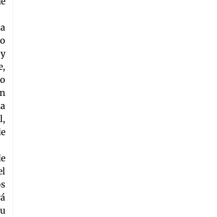
ue
la
mo
 y
e,
ño
en
na
l,
de
de
el
os
rá
su