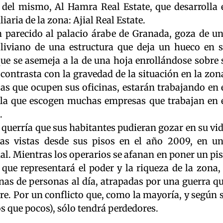
el mismo, Al Hamra Real Estate, que desarrolla 
aria de la zona: Ajial Real Estate.
 parecido al palacio árabe de Granada, goza de u
 liviano de una estructura que deja un hueco en 
ue se asemeja a la de una hoja enrollándose sobre 
 contrasta con la gravedad de la situación en la zon
as que ocupen sus oficinas, estarán trabajando en 
d la que escogen muchas empresas que trabajan en 
.
da querría que sus habitantes pudieran gozar en su vi
as vistas desde sus pisos en el año 2009, en u
ual. Mientras los operarios se afanan en poner un pi
que representará el poder y la riqueza de la zona,
as de personas al día, atrapadas por una guerra q
ere. Por un conflicto que, como la mayoría, y según 
 que pocos), sólo tendrá perdedores.