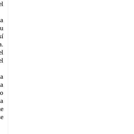
el
na
su
sí
a.
el
el
da
na
so
 a
ue
se