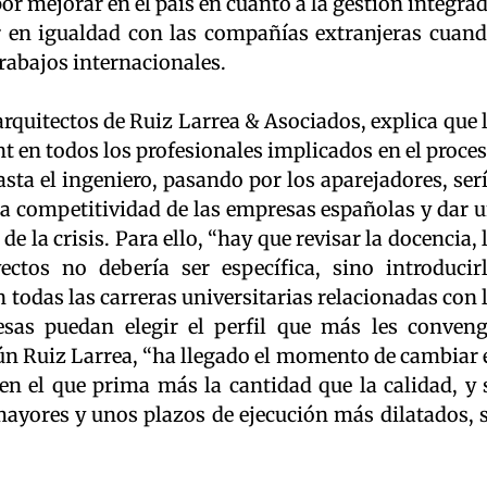
 mejorar en el país en cuanto a la gestión integra
r en igualdad con las compañías extranjeras cuan
rabajos internacionales.
 arquitectos de Ruiz Larrea & Asociados, explica que 
 en todos los profesionales implicados en el proce
asta el ingeniero, pasando por los aparejadores, ser
a competitividad de las empresas españolas y dar 
de la crisis. Para ello, “hay que revisar la docencia, 
ctos no debería ser específica, sino introducir
todas las carreras universitarias relacionadas con 
esas puedan elegir el perfil que más les conven
ún Ruiz Larrea, “ha llegado el momento de cambiar 
en el que prima más la cantidad que la calidad, y 
yores y unos plazos de ejecución más dilatados, 