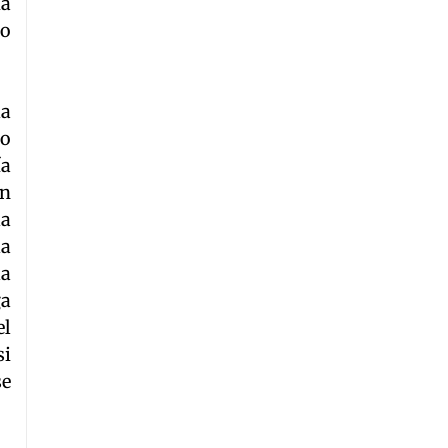
da
do
la
so
ía
un
la
la
la
ga
el
si
se