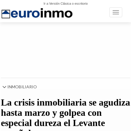
Ir a Versión Clásica o escritorio
Toggle n
INMOBILIARIO
La crisis inmobiliaria se agudiza
hasta marzo y golpea con
especial dureza el Levante