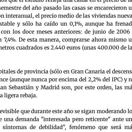
semestre del año pasado las casas se encarecieron 
ión interanual, el precio medio de las viviendas nuev
stable y sólo ha caído un 0,1%, aunque ha frena
con los doce meses anteriores: de junio de 2006
 un 7,4%. De esta manera, comprarse ahora mismo 
metros cuadrados es 2.440 euros (unas 400.000 de l
pitales de provincia (sólo en Gran Canaria el descen
once (aunque nunca por encima del 2,2% del IPC) y 
San Sebastián y Madrid son, por este orden, las m
a ligera rebaja.
revisible que durante este año se sigan moderando l
e una demanda "interesada pero reticente" ante u
os síntomas de debilidad", fenómeno que será m