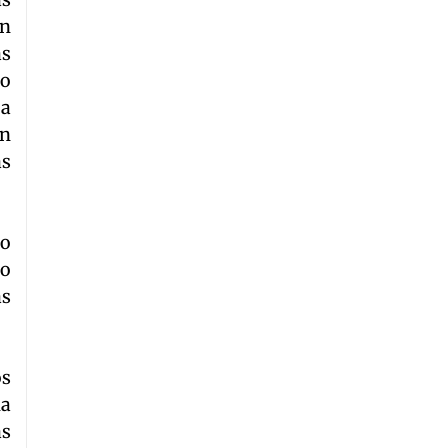
un
as
do
 a
un
as
so
no
ás
os
na
ás