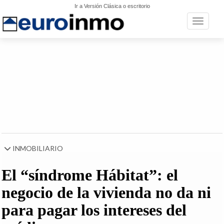
Ir a Versión Clásica o escritorio
Toggle n
INMOBILIARIO
El “síndrome Hábitat”: el
negocio de la vivienda no da ni
para pagar los intereses del