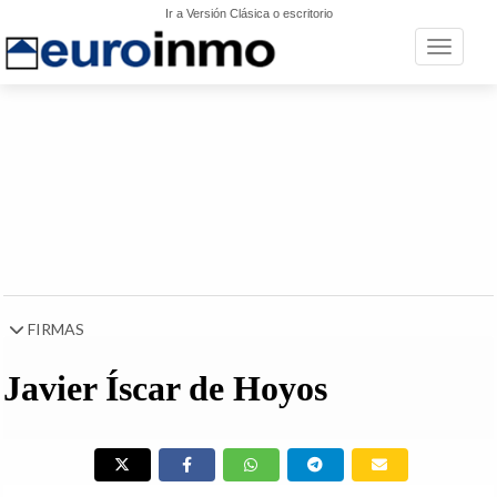
Ir a Versión Clásica o escritorio
Toggle n
FIRMAS
Javier Íscar de Hoyos