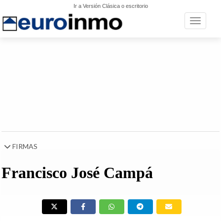
Ir a Versión Clásica o escritorio
Toggle n
FIRMAS
Francisco José Campá