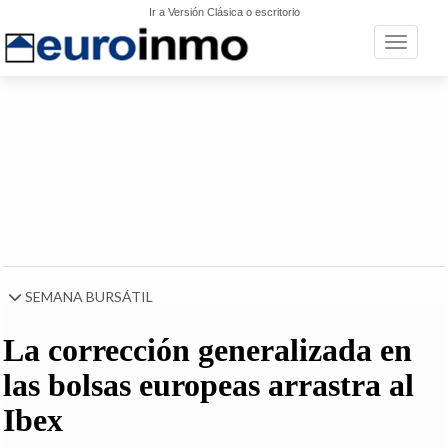
Ir a Versión Clásica o escritorio
Toggle n
SEMANA BURSÁTIL
La corrección generalizada en
las bolsas europeas arrastra al
Ibex