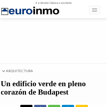
Ir a Versión Clásica o escritorio
Toggle n
ARQUITECTURA
Un edificio verde en pleno
corazón de Budapest