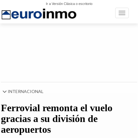
Ir a Versión Clásica o escritorio
Toggle n
INTERNACIONAL
Ferrovial remonta el vuelo
gracias a su división de
aeropuertos