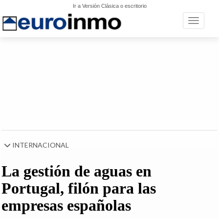
Ir a Versión Clásica o escritorio
Toggle n
INTERNACIONAL
La gestión de aguas en
Portugal, filón para las
empresas españolas