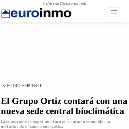
Ir a Versión Clásica o escritorio
Toggle n
MEDIO AMBIENTE
El Grupo Ortiz contará con una
nueva sede central bioclimática
La constructora experimentará en su propio complejo sus
métodos de eficencia energética