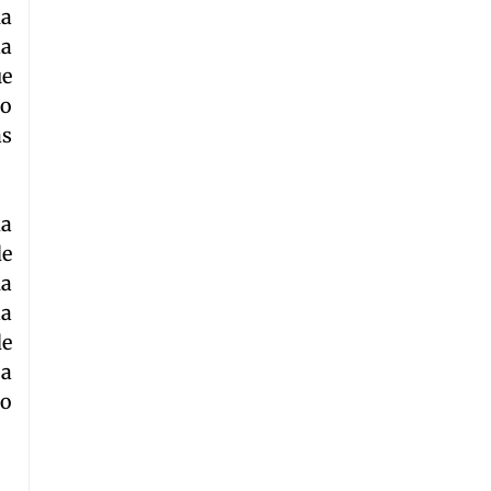
ha
la
ue
ño
as
ia
de
ha
la
de
 a
po