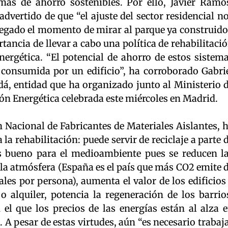
mas de ahorro sostenibles. Por ello, Javier Ramo
advertido de que “el ajuste del sector residencial n
legado el momento de mirar al parque ya construido
tancia de llevar a cabo una política de rehabilitaci
energética. “El potencial de ahorro de estos sistem
 consumida por un edificio”, ha corroborado Gabri
erdá, entidad que ha organizado junto al Ministerio 
ión Energética celebrada este miércoles en Madrid.
ón Nacional de Fabricantes de Materiales Aislantes, 
la rehabilitación: puede servir de reciclaje a parte 
es bueno para el medioambiente pues se reducen l
la atmósfera (España es el país que más CO2 emite 
les por persona), aumenta el valor de los edificios
o alquiler, potencia la regeneración de los barrio
l que los precios de las energías están al alza 
. A pesar de estas virtudes, aún “es necesario trabaj