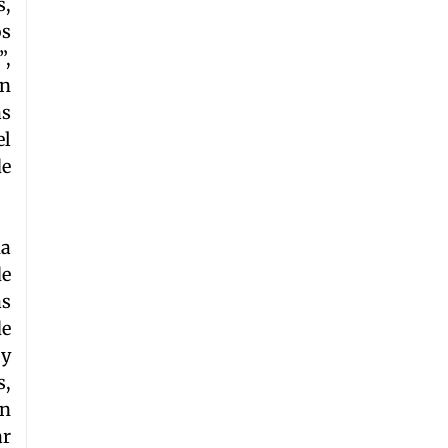
s,
os
”,
ón
as
el
de
ha
de
as
de
 y
s,
en
ar