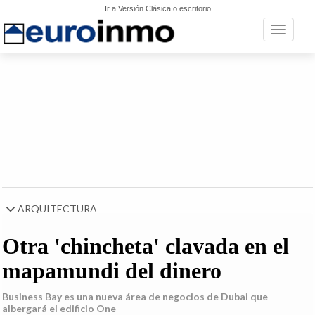
Ir a Versión Clásica o escritorio
Toggle n
ARQUITECTURA
Otra 'chincheta' clavada en el
mapamundi del dinero
Business Bay es una nueva área de negocios de Dubai que
albergará el edificio One