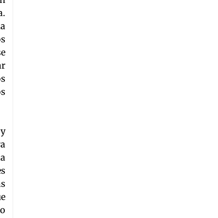
a.
na
os
se
ar
os
os
 y
ra
la
es
as
ue
mo