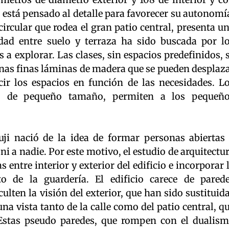
, está pensado al detalle para favorecer su autonomí
circular que rodea el gran patio central, presenta u
dad entre suelo y terraza ha sido buscada por l
 a explorar. Las clases, sin espacios predefinidos, 
unas finas láminas de madera que se pueden desplaz
ir los espacios en función de las necesidades. L
s, de pequeño tamaño, permiten a los pequeñ
uji nació de la idea de formar personas abiertas
ni a nadie. Por este motivo, el estudio de arquitectu
 entre interior y exterior del edificio e incorporar 
to de la guardería. El edificio carece de pared
ulten la visión del exterior, que han sido sustituid
una vista tanto de la calle como del patio central, q
 Estas pseudo paredes, que rompen con el dualis