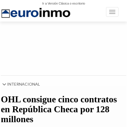
Ir a Versión Clásica o escritorio
Toggle n
INTERNACIONAL
OHL consigue cinco contratos
en República Checa por 128
millones