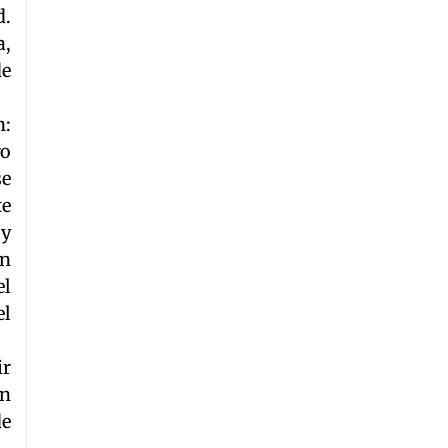
d.
a,
de
n:
ro
se
te
 y
ón
el
el
ir
an
de