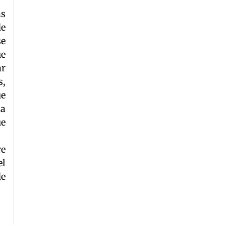
as
de
se
ue
ar
s,
ue
la
ue
re
el
de