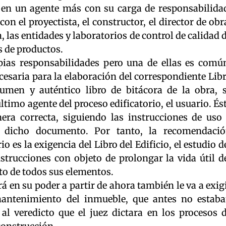
 en un agente más con su carga de responsabilida
n el proyectista, el constructor, el director de obr
ra, las entidades y laboratorios de control de calidad 
s de productos.
pias responsabilidades pero una de ellas es comú
esaria para la elaboración del correspondiente Lib
sumen y auténtico libro de bitácora de la obra, 
ltimo agente del proceso edificatorio, el usuario. És
nera correcta, siguiendo las instrucciones de uso
n dicho documento. Por tanto, la recomendaci
o es la exigencia del Libro del Edificio, el estudio d
trucciones con objeto de prolongar la vida útil d
to de todos sus elementos.
 en su poder a partir de ahora también le va a exig
 mantenimiento del inmueble, que antes no estab
l veredicto que el juez dictara en los procesos 